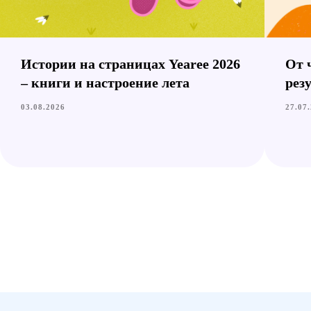
Календари
Метафорические карты
Истории, вдохновение и
новости Yearee
Истории на страницах Yearee 2026
От 
– книги и настроение лета
рез
03.08.2026
27.07
Подписываясь на рассылку, вы даете
Согласие на обработку своих персональных
данных
.
Сайт разработан