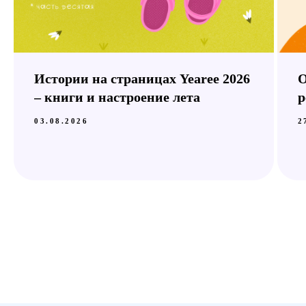
Истории на страницах Yearee 2026
О
– книги и настроение лета
р
03.08.2026
2
Юридическая информация
ООО «Йери» УНП 692219305
Юр. адрес: 220076, РБ, Минск, ул. Огинского, 8
Почт. адрес: 220125, РБ, Минск, а/я 213.
Свид. о госрегистрации выдано Минским
райисполкомом 07.03.2023 с регистрационным
номером 692219305.
В торговом реестре с 09.08.2023,
регистрационный номер 562857.
Политика конфиденциальности
Политика обработки персональных данных