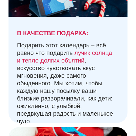
У тебя остались
вопросы?
Пожалуйста, напиши их нам:
yearee.by
hello@yearee.by
Приём заявок на сайте:
круглосуточно