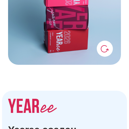
и тепло долгих объятий
,
искусство чувствовать вкус
мгновения, даже самого
обыденного. Мы хотим, чтобы
каждую нашу посылку ваши
близкие разворачивали, как дети:
оживлённо, с улыбкой,
предвкушая радость и маленькое
чудо.
ДЛЯ СЕБЯ
Этот календарь
станет островком