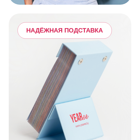
Yearee создан
для тех, кто ценит:
ощущение уюта и тепла;
внимание к деталям;
вдохновляющие послания и
смыслы;
тактильную радость от каждого
прикосновения;
минималистичный, красивый дизайн