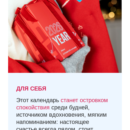
Время обработки заказов:
10:00 - 18:00 пн-пт
Всё об оплате и доставке
[ • ]
Доставка в любой уголок мира
[ • ]
Оплата картой онлайн
[ • ]
Сроки доставки до 7 дней
по РБ, до 21 дня по РФ
ПОДРОБНЕЕ ОБ ОПЛАТЕ И ДОСТАВКЕ