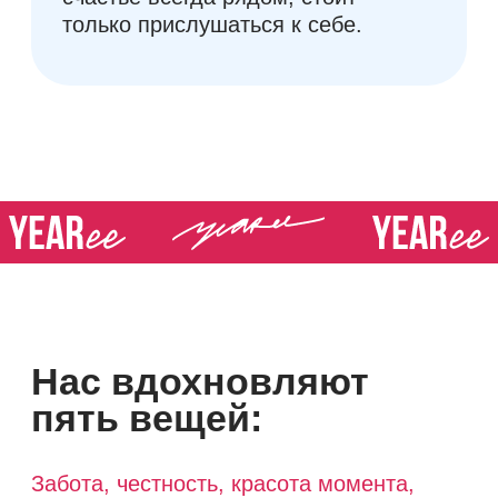
Юридическая информация
ООО «Йери» УНП 692219305
Юр. адрес: 220076, РБ, Минск, ул. Огинского, 8
Почт. адрес: 220125, РБ, Минск, а/я 213.
Свид. о госрегистрации выдано Минским
райисполкомом 07.03.2023 с регистрационным
номером 692219305.
В торговом реестре с 09.08.2023,
регистрационный номер 562857.
Политика конфиденциальности
Политика обработки персональных данных