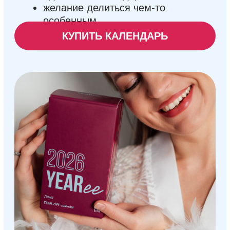
В календаре Yearee ты не найдёшь
случайных фраз или формальностей.
Только тёплые слова, честные смыслы
и чистые эмоции. Только ритм жизни,
который ты выбираешь сам – с
нежностью к себе, благодарностью и
вниманием к моменту.
Мария Биржакова,
соосновательница
бренда Yearee