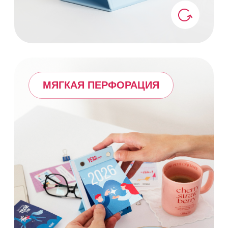
и ручные иллюстрации;
осознанность в каждом этапе
создания;
честность и уважение к людям и
природе;
универсальность – для дома,
вдохновения, подарка;
желание делиться чем‑то
особенным.
КУПИТЬ КАЛЕНДАРЬ