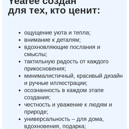
спокойствия
среди будней,
источником вдохновения, мягким
напоминанием: настоящее
счастье всегда рядом, стоит
только прислушаться к себе.
Нас вдохновляют
пять вещей:
Забота, честность, красота момента,
искренность и стиль
.
Мы верим: то, что ты впускаешь в
своё пространство, должно
вдохновлять и поддерживать.