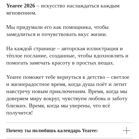
Yearee 2026
–
искусство наслаждаться каждым
мгновением.
Мы придумали его как помощника, чтобы
замедлиться и почувствовать вкус жизни.
На каждой странице – авторская иллюстрация и
тёплое послание, созданные, чтобы вдохновлять и
помогать замечать красоту в простых вещах.
Yearee поможет тебе вернуться в детство – светлое
и жизнерадостное время, когда душа поёт и летит
навстречу новым приключениям. Время, когда мы
Заботимся
доверяем миру вокруг, чувствуем любовь и заботу
о качестве и твоих
близких. Время, когда мы уверены, что всё
ощущениях
получится!
Мы выбираем осознанность и заботу,
Почему ты полюбишь календарь Yearee:
которые чувствуются в каждой детали: