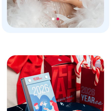
Выбери свой Yearee
2026
Yearee говорит на разных языках –
выбери свой вариант 2026.
Yearee живет
в тысячах домов
Всегда рядом – твоя опора, делающая
утро светлее.
Посмотри, как его видят другие – и
представь, где он будет в твоей
истории.