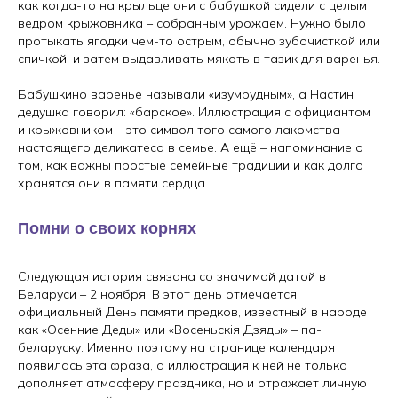
как когда-то на крыльце они с бабушкой сидели с целым
ведром крыжовника – собранным урожаем. Нужно было
протыкать ягодки чем-то острым, обычно зубочисткой или
спичкой, и затем выдавливать мякоть в тазик для варенья.
Бабушкино варенье называли «изумрудным», а Настин
дедушка говорил: «барское». Иллюстрация с официантом
и крыжовником – это символ того самого лакомства –
настоящего деликатеса в семье. А ещё – напоминание о
том, как важны простые семейные традиции и как долго
хранятся они в памяти сердца.
Помни о своих корнях
Следующая история связана со значимой датой в
Беларуси – 2 ноября. В этот день отмечается
официальный День памяти предков, известный в народе
как «Осенние Деды» или «Восеньскiя Дзяды» – па-
беларуску. Именно поэтому на странице календаря
появилась эта фраза, а иллюстрация к ней не только
дополняет атмосферу праздника, но и отражает личную