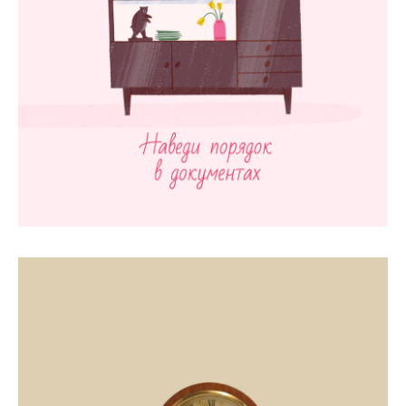
Юридическая информация
ООО «Йери» УНП 692219305
Юр. адрес: 220076, РБ, Минск, ул. Огинского, 8
Почт. адрес: 220125, РБ, Минск, а/я 213.
Свид. о госрегистрации выдано Минским
райисполкомом 07.03.2023 с регистрационным
номером 692219305.