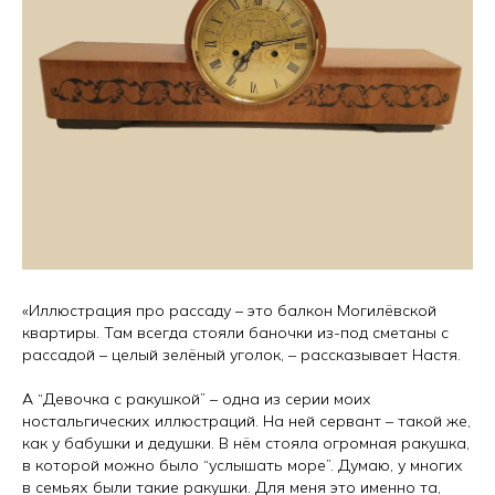
В торговом реестре с 09.08.2023,
регистрационный номер 562857.
Политика конфиденциальности
Политика обработки персональных данных
Навигация
Подписаться
Главная
Instagram
Оплата и доставка
Telegram
Для бизнеса
Youtube
Вакансии
Контакты
«Иллюстрация про рассаду – это балкон Могилёвской
Купить
квартиры. Там всегда стояли баночки из-под сметаны с
Календари
рассадой – целый зелёный уголок, – рассказывает Настя.
Метафорические карты
А “Девочка с ракушкой” – одна из серии моих
Истории, вдохновение и
ностальгических иллюстраций. На ней сервант – такой же,
новости Yearee
как у бабушки и дедушки. В нём стояла огромная ракушка,
в которой можно было “услышать море”. Думаю, у многих
в семьях были такие ракушки. Для меня это именно та,