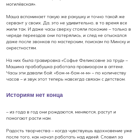
могилёвская».
Подписываясь на рассылку, вы даете
Маша вспоминает такую же ракушку и точно такой же
Согласие на обработку своих персональных
данных
.
сервант у своих. Да, это не удивительно, в то время все
жили так. И даже часы сверху стояли похожие – только в
череде переездов они потерялись, и след не отыскался
даже после звонков по мастерским, поискам по Минску и
окрестностям.
На них была гравировка «Софье Феликсовне за труд» –
Сайт разработан
Машина прабабушка работала провизором в аптеке.
Часы эти давали бой: «бом-м-бом-м-м» – по количеству
часов – и звук этот теперь навсегда связан с детством.
Историям нет конца
– из года в год они рождаются, меняются, растут и
помогают расти нам.
Радость творчества – когда чувствуешь вдохновение уже
после того, как начал работать над идеей. Cловил за